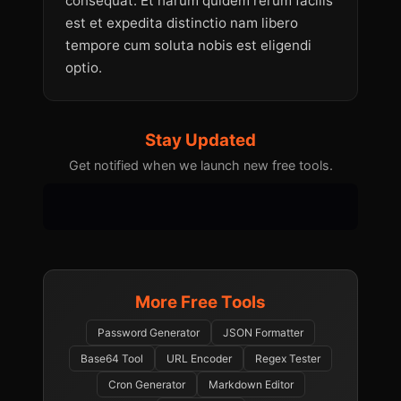
consequat. Et harum quidem rerum facilis 
est et expedita distinctio nam libero 
tempore cum soluta nobis est eligendi 
optio.
Stay Updated
Get notified when we launch new free tools.
More Free Tools
Password Generator
JSON Formatter
Base64 Tool
URL Encoder
Regex Tester
Cron Generator
Markdown Editor