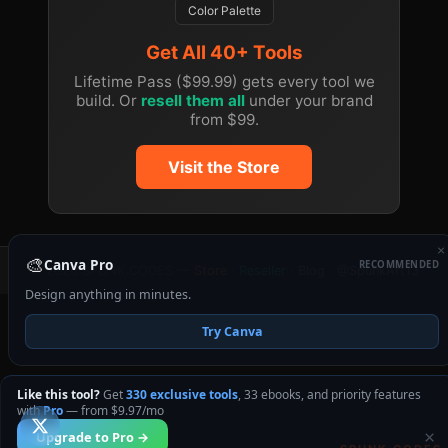
Color Palette
Get All 40+ Tools
Lifetime Pass ($99.99) gets every tool we
build. Or
resell them all
under your brand
from $99.
Visit the Store
×
🎨
Canva Pro
RECOMMENDED
© 2026 SPUNK.CODES —
Store
·
Reseller
·
Blog
·
@SpunkArt13
Design anything in minutes.
Try Canva
Like this tool?
Get
330 exclusive tools
, 33 ebooks, and priority features
with
Pro
— from $9.97/mo
×
Upgrade to Pro →