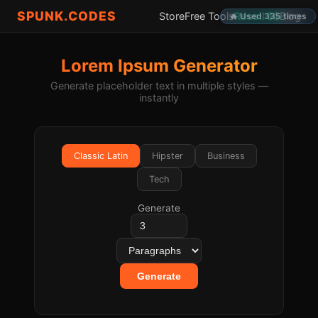
SPUNK.CODES
Store
Free Tools
Resell $$
Blog
🔥 Used 335 times
Lorem Ipsum Generator
Generate placeholder text in multiple styles —
instantly
Classic Latin
Hipster
Business
Tech
Generate
Generate