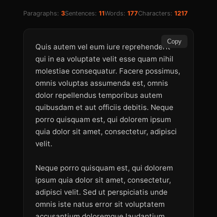
Paragraphs:
3
Sentences:
11
Words:
177
Characters:
1217
Copy
Quis autem vel eum iure reprehenderit 
qui in ea voluptate velit esse quam nihil 
molestiae consequatur. Facere possimus, 
omnis voluptas assumenda est, omnis 
dolor repellendus temporibus autem 
quibusdam et aut officiis debitis. Neque 
porro quisquam est, qui dolorem ipsum 
quia dolor sit amet, consectetur, adipisci 
velit.

Neque porro quisquam est, qui dolorem 
ipsum quia dolor sit amet, consectetur, 
adipisci velit. Sed ut perspiciatis unde 
omnis iste natus error sit voluptatem 
accusantium doloremque laudantium, 